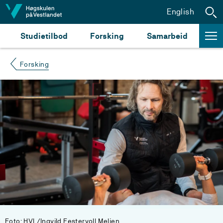
Hopp til innhald
English
Studietilbod
Forsking
Samarbeid
Forsking
Foto: HVL/Ingvild Festervoll Melien