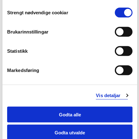
Consent
Idrett, helse og funksjon
Strengt nødvendige cookiar
Selection
Brukarinnstillingar
Statistikk
Markedsføring
Vis detaljar
Idretts- og helsepsykologi
Godta alle
Godta utvalde