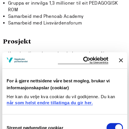
Gruppa er innvilga 1,3 millioner til eit PEDAGOGISK
ROM
Samarbeid med Phenoab Academy
Samarbeid med Livsvärdensforum
Prosjekt
Kvardagslivets bevegelseskultur med turgåing som
case - sjå nedanfor
Didaktiske praksisar i lærerutdanning – stader i eit
landskap - sjå nedanfor
Profesjonsfellesskap i lærerutdanning, med
For å gjere nettsidene våre best mogleg, brukar vi
kroppsøving som case
informasjonskapslar (cookiar)
Teori- og metodeforum
Her kan du velje kva cookiar du vil godkjenne. Du kan
Pedagogisk laboratorium
når som helst endre tillatinga du gir her.
Movement culture paradoxes. A critical study of the
use of artefacts and self-tracking devices-in
promotion of health and wellbeing
Consent
Being in Nature – examining the being in well-being
Strengt nødvendige cookiar
Selection