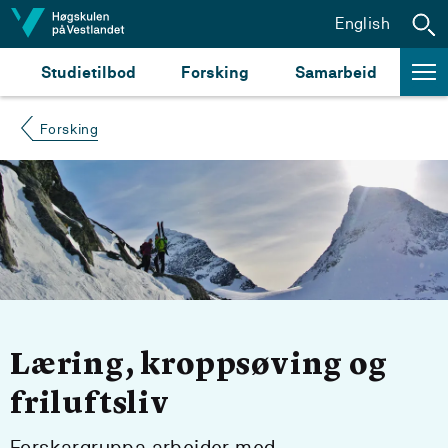
Hopp til innhald
English
Studietilbod
Forsking
Samarbeid
Forsking
Læring, kroppsøving og
friluftsliv
Forskargruppa arbeider med