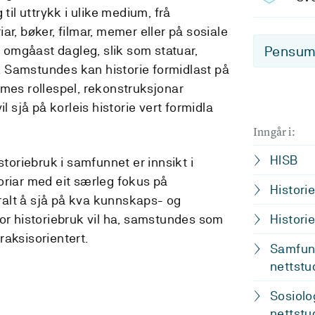
 til uttrykk i ulike medium, frå
ar, bøker, filmar, memer eller på sosiale
i omgåast dagleg, slik som statuar,
Pensum-
 Samstundes kan historie formidlast på
ømes rollespel, rekonstruksjonar
il sjå på korleis historie vert formidla
Inngår i:
HISB
storiebruk i samfunnet er innsikt i
oriar med eit særleg fokus på
Histori
ntralt å sjå på kva kunnskaps- og
for historiebruk vil ha, samstundes som
Histori
raksisorientert.
Samfunn
nettstu
Sosiolo
nettstu