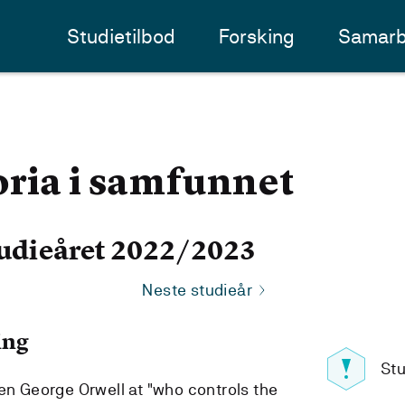
Studietilbod
Forsking
Samarb
ria i samfunnet
udieåret 2022/2023
Neste studieår
ing
Stu
en George Orwell at "who controls the