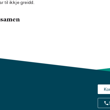
 til ikkje greidd.
eksamen
Ko