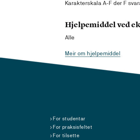
Karakterskala A-F der F svarar
Hjelpemiddel ved 
Alle
Meir om hjelpemiddel
For studentar
For praksisfeltet
For tilsette