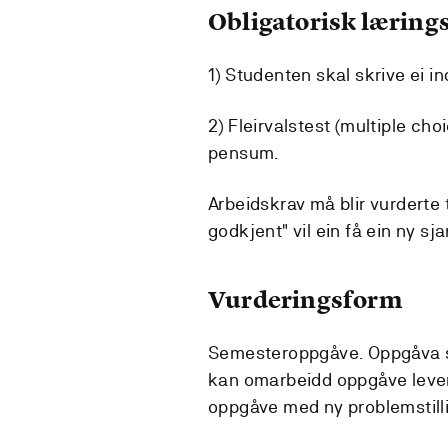
Obligatorisk lærings
1) Studenten skal skrive ei i
2) Fleirvalstest (multiple cho
pensum.
Arbeidskrav må blir vurderte 
godkjent" vil ein få ein ny sj
Vurderingsform
Semesteroppgåve. Oppgåva sk
kan omarbeidd oppgåve levera
oppgåve med ny problemstill