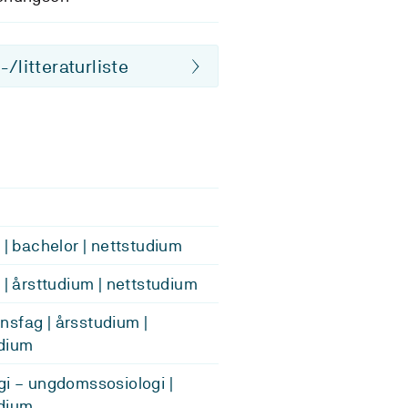
/litteraturliste
e | bachelor | nettstudium
e | årsttudium | nettstudium
sfag | årsstudium |
dium
gi – ungdomssosiologi |
dium