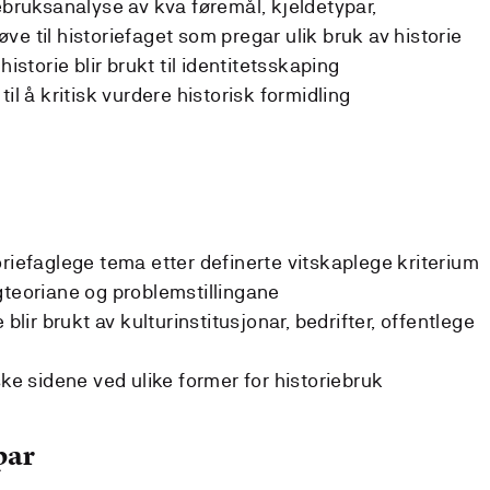
ebruksanalyse av kva føremål, kjeldetypar,
e til historiefaget som pregar ulik bruk av historie
historie blir brukt til identitetsskaping
il å kritisk vurdere historisk formidling
oriefaglege tema etter definerte vitskaplege kriterium
gteoriane og problemstillingane
 blir brukt av kulturinstitusjonar, bedrifter, offentlege
ske sidene ved ulike former for historiebruk
par