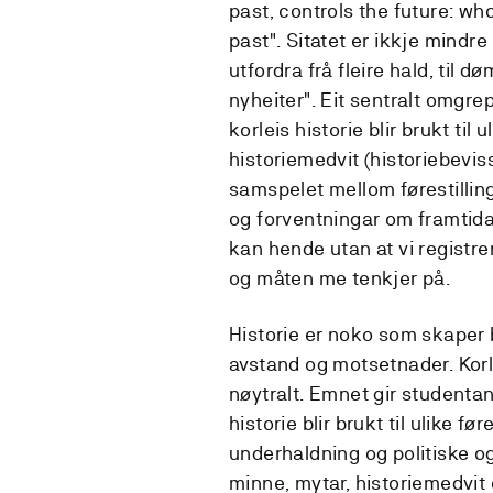
past, controls the future: wh
past". Sitatet er ikkje mindre
utfordra frå fleire hald, til 
nyheiter". Eit sentralt omgrep
korleis historie blir brukt til
historiemedvit (historiebevis
samspelet mellom førestilling
og forventningar om framtida
kan hende utan at vi registr
og måten me tenkjer på.
Historie er noko som skaper
avstand og motsetnader. Korlei
nøytralt. Emnet gir studentan
historie blir brukt til ulike f
underhaldning og politiske 
minne, mytar, historiemedvit o