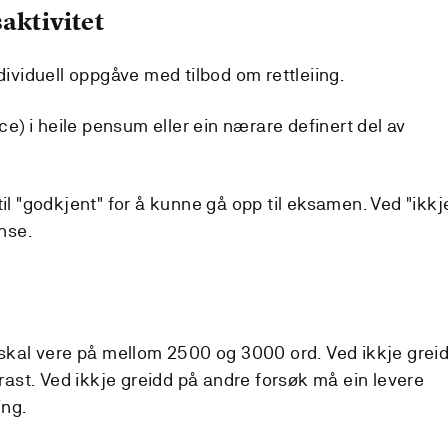
aktivitet
ndividuell oppgåve med tilbod om rettleiing.
ice) i heile pensum eller ein nærare definert del av
til "godkjent" for å kunne gå opp til eksamen. Ved "ikkj
anse.
al vere på mellom 2500 og 3000 ord. Ved ikkje grei
st. Ved ikkje greidd på andre forsøk må ein levere
ing.