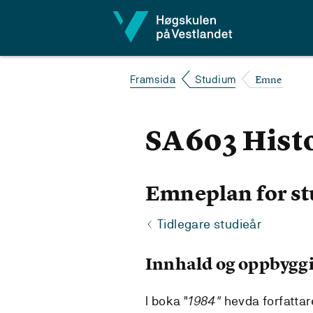
Hopp til innhald
Emne
Framsida
Studium
SA603 Histo
Emneplan for st
Tidlegare studieår
Innhald og oppbygg
I boka "
1984"
hevda forfattar