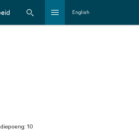
eid
English
diepoeng: 10