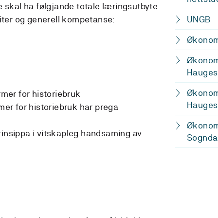
e skal ha følgjande totale læringsutbyte
eiter og generell kompetanse:
UNGB
Økonomi
Økonomi
Hauges
Økonomi
rmer for historiebruk
Haugesu
rmer for historiebruk har prega
Økonomi
rinsippa i vitskapleg handsaming av
Sognda