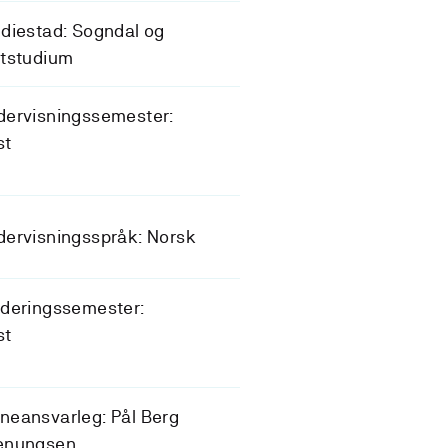
diestad: Sogndal og
ttstudium
dervisningssemester:
st
dervisningsspråk: Norsk
rderingssemester:
st
eansvarleg: Pål Berg
enungsen