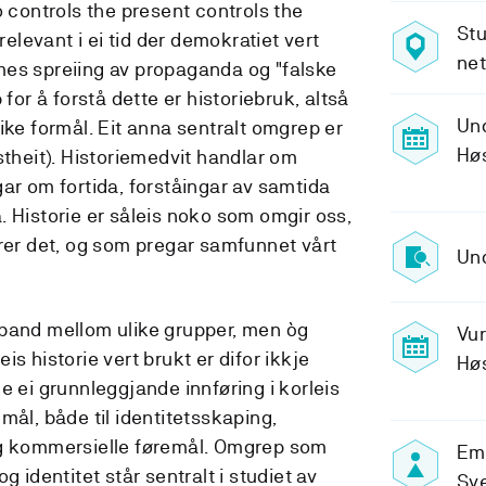
o controls the present controls the
Stu
 relevant i ei tid der demokratiet vert
ne
dømes spreiing av propaganda og "falske
 for å forstå dette er historiebruk, altså
Un
 ulike formål. Eit anna sentralt omgrep er
Hø
stheit). Historiemedvit handlar om
ar om fortida, forståingar av samtida
. Historie er såleis noko som omgir oss,
erer det, og som pregar samfunnet vårt
Un
 band mellom ulike grupper, men òg
Vu
s historie vert brukt er difor ikkje
Hø
e ei grunnleggjande innføring i korleis
øremål, både til identitetsskaping,
og kommersielle føremål. Omgrep som
Emn
g identitet står sentralt i studiet av
Sv