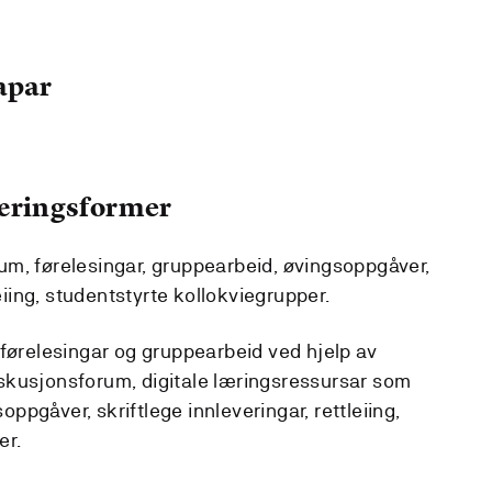
apar
læringsformer
m, førelesingar, gruppearbeid, øvingsoppgåver,
leiing, studentstyrte kollokviegrupper.
 førelesingar og gruppearbeid ved hjelp av
skusjonsforum, digitale læringsressursar som
pgåver, skriftlege innleveringar, rettleiing,
er.