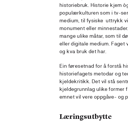
historiebruk. Historie kjem òg
populærkulturen som i tv-seri
medium, til fysiske uttrykk v
monument eller minnestader.
mange ulike måtar, som til d
eller digitale medium. Faget v
og kva bruk det har.
Ein føresetnad for å forstå hi
historiefagets metodar og te
kjeldekritikk. Det vil stå se
kjeldegrunnlag ulike former 
emnet vil vere oppgåve- og p
Læringsutbytte