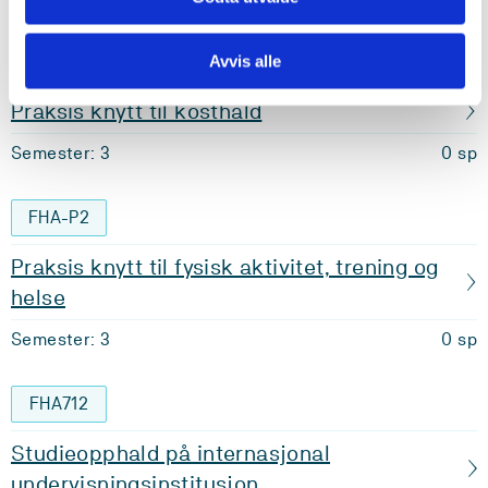
FHA-P1
Avvis alle
Praksis knytt til kosthald
Semester: 3
0 sp
FHA-P2
Praksis knytt til fysisk aktivitet, trening og
helse
Semester: 3
0 sp
FHA712
Studieopphald på internasjonal
undervisningsinstitusjon