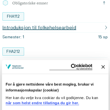
Obligatoriske emner
FHA112
Introduksjon til folkehelsearbeid
Semester: 1
15 sp
FHA212
Fysisk aktivitet og helse
Semester: 1
15 sp
For å gjere nettsidene våre best mogleg, brukar vi
FHA318
informasjonskapslar (cookiar)
Basics in nutrition and health
Her kan du velje kva cookiar du vil godkjenne. Du kan
når som helst endre tillatinga du gir her.
Semester: 2
15 sp