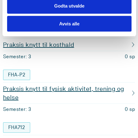
Trening og helse
Godta utvalde
Semester: 3
15 sp
Avvis alle
FHA-P1
Praksis knytt til kosthald
Semester: 3
0 sp
FHA-P2
Praksis knytt til fysisk aktivitet, trening og
helse
Semester: 3
0 sp
FHA712