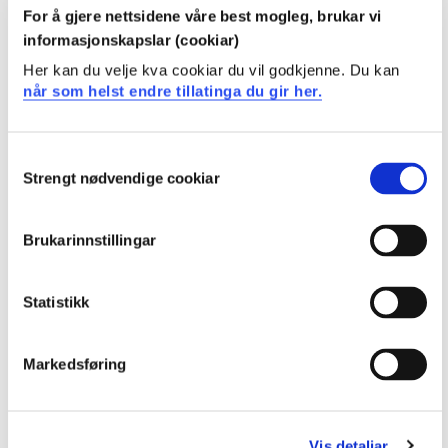
For å gjere nettsidene våre best mogleg, brukar vi
BØ6-2002
informasjonskapslar (cookiar)
Verksemdorganisering og
Her kan du velje kva cookiar du vil godkjenne. Du kan
når som helst endre tillatinga du gir her.
rekneskapsførarregelverket
Semester: 4
7,5 sp
Consent
Strengt nødvendige cookiar
Selection
BØ6-2008
Internship
Brukarinnstillingar
Semester: 4
7,5 sp
Statistikk
BØ6-2009
Markedsføring
Vidaregåande finansrekneskap
Semester: 4
7,5 sp
Vis detaljar