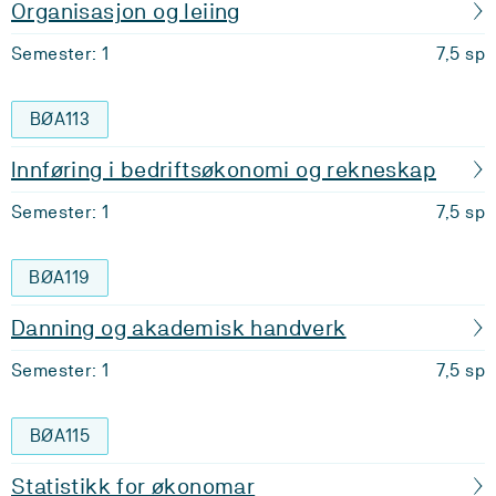
Organisasjon og leiing
Semester: 1
7,5 sp
BØA113
Innføring i bedriftsøkonomi og rekneskap
Semester: 1
7,5 sp
BØA119
Danning og akademisk handverk
Semester: 1
7,5 sp
BØA115
Statistikk for økonomar