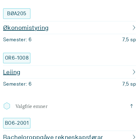
BØA205
Økonomistyring
Semester: 6
7,5 sp
OR6-1008
Leiing
Semester: 6
7,5 sp
Valgfrie emner
BO6-2001
Bacheloroppgåve rekneskapsførar