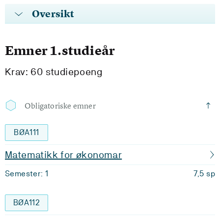
Oversikt
Emner 1.studieår
Krav: 60 studiepoeng
Obligatoriske emner
BØA111
Matematikk for økonomar
Semester: 1
7,5 sp
BØA112