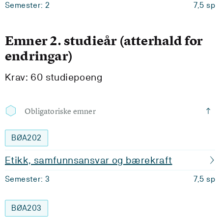
Semester: 2
7,5 sp
Emner 2. studieår (atterhald for
endringar)
Krav: 60 studiepoeng
Obligatoriske emner
BØA202
Etikk, samfunnsansvar og bærekraft
Semester: 3
7,5 sp
BØA203