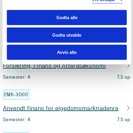
BØ6-2010
Godta alle
Regnskap i praksis
Semester: 4
7,5 sp
Godta utvalde
BØA3100
Avvis alle
Forsikring, Finans og Åtferdsøkonomi
Semester: 4
7,5 sp
EM6-3000
Anvendt finans for eigedomsmarknadenre
Semester: 4
7,5 sp