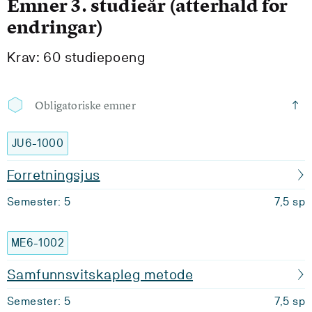
Emner 3. studieår (atterhald for
endringar)
Krav: 60 studiepoeng
Obligatoriske emner
JU6-1000
Forretningsjus
Semester: 5
7,5 sp
ME6-1002
Samfunnsvitskapleg metode
Semester: 5
7,5 sp