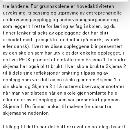
tre landene. For grunnskolene er hovedaktiviteten
utveksling, tilpassing og utprøving av entreprenørielle
undervisningsopplegg og undervisningsorganisering
som legger til rette for læring av fag i skolen, og du
finner lenker til seks av oppleggene det har blitt
arbeidet med i prosjektet nedenfor (på norsk, svensk
eller dansk). Hvert av disse oppleggene blir presentert
av den skolen som har utviklet det enkelte opplegget, i
det vi i PECK-prosjektet omtalte som Skjema 1. To andre
skjema har også blitt brukt. Hver skole brukte Skjema 2
til å dele sine refleksjoner omkring tilpassing av
opplegg som var delt av en skole gjennom Skjema 1 til
sin skole, og Skjema 3 til å notere observasjonsnotater
når man var tilstede når en skole gjennomførte hele
eller deler av et opplegg som var presentert gjennom
Skjema 1. Du finner lenker til malene for disse tre
skjemaene nedenfor.
I tillegg til dette har det blitt skrevet en antologi basert