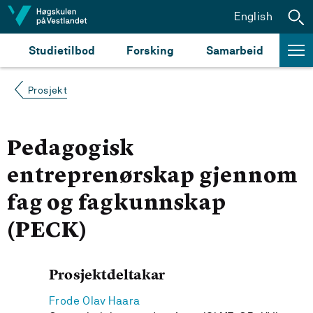
Hopp til innhald
English
Studietilbod
Forsking
Samarbeid
Prosjekt
Pedagogisk
entreprenørskap gjennom
fag og fagkunnskap
(PECK)
Prosjektdeltakar
Frode Olav Haara