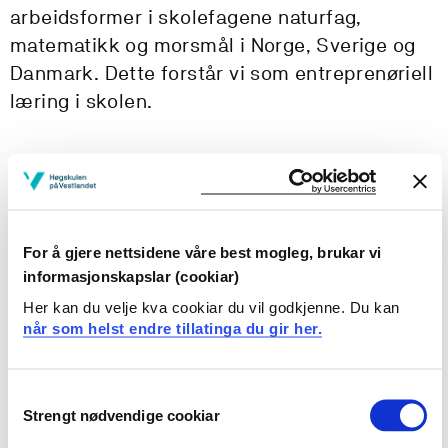
arbeidsformer i skolefagene naturfag,
matematikk og morsmål i Norge, Sverige og
Danmark. Dette forstår vi som entreprenøriell
læring i skolen.
Prosjekteigar
Høgskulen på Vestlandet
Prosjekttype
For å gjere nettsidene våre best mogleg, brukar vi
informasjonskapslar (cookiar)
Utviklingsarbeid
Her kan du velje kva cookiar du vil godkjenne. Du kan
Prosjektperiode
når som helst endre tillatinga du gir her.
September 2017 - Februar 2020
Consent
Strengt nødvendige cookiar
Selection
Prosjektsamandrag