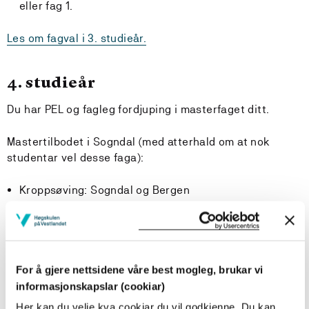
eller fag 1.
Les om fagval i 3. studieår.
4. studieår
Du har PEL og fagleg fordjuping i masterfaget ditt.
Mastertilbodet i Sogndal (med atterhald om at nok
studentar vel desse faga):
Kroppsøving: Sogndal og Bergen
Spesialpedagogikk: Sogndal og Bergen
Norsk: alle tre studiestader
Matematikk: alle tre studiestader
Begynneropplæring i matematikk: vestlandsklasse
alle studiestader
For å gjere nettsidene våre best mogleg, brukar vi
informasjonskapslar (cookiar)
Her kan du velje kva cookiar du vil godkjenne. Du kan