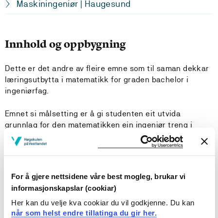
Maskiningeniør | Haugesund
Innhold og oppbygning
Dette er det andre av fleire emne som til saman dekkar
læringsutbytta i matematikk for graden bachelor i
ingeniørfag.
Emnet si målsetting er å gi studenten eit utvida
grunnlag for den matematikken ein ingeniør treng i
studiet og utøvinga av si yrkeskarriere.
Innhald: Vektorrom og lineær uavhengigheit; eigenverdi
og eigenvektor, følger, rekker og konvergens,
For å gjere nettsidene våre best mogleg, brukar vi
taylorrekker; fourierrekker; separable
informasjonskapslar (cookiar)
differensiallikninger; Eulers metode; første og andre
Her kan du velje kva cookiar du vil godkjenne. Du kan
ordens differensiallikninger og lineære
når som helst endre tillatinga du gir her.
differensiallikninger av første orden; system av