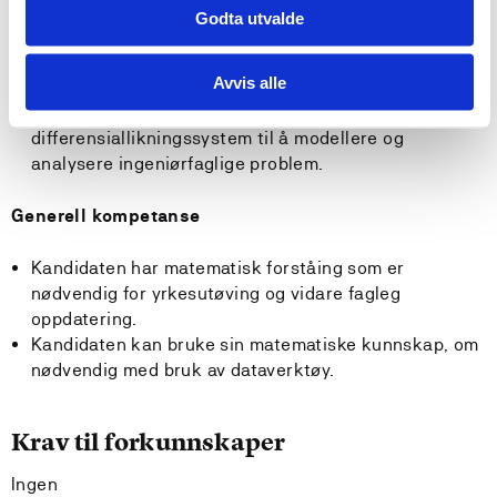
Kandidaten kan velje matematiske metodar og utføre
Godta utvalde
utrekningar innanfor emnet sine tema.
Kandidaten kan forstå, grunngi og vurdere sine
Avvis alle
utrekningar.
Kandidaten kan bruke differensiallikninger og
differensiallikningssystem til å modellere og
analysere ingeniørfaglige problem.
Generell kompetanse
Kandidaten har matematisk forståing som er
nødvendig for yrkesutøving og vidare fagleg
oppdatering.
Kandidaten kan bruke sin matematiske kunnskap, om
nødvendig med bruk av dataverktøy.
Krav til forkunnskaper
Ingen