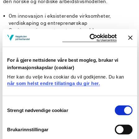
den norske og nordiske arbeidslivsmodellen.
Om innovasjon i eksisterende virksomheter,
verdiskaping og entreprenørskap
Om innovasjonssystemet, næringsklynger og
verdikjeder
Fra idé til forretningsidé
Immaterielle rettigheter, forretningsmodeller;
strategisk planlegging,
For å gjere nettsidene våre best mogleg, brukar vi
Utarbeiding og vurdering av forretningsplaner,
informasjonskapslar (cookiar)
markedsplanlegging og markedsføring
Her kan du velje kva cookiar du vil godkjenne. Du kan
Innføring i finansregnskap & regnskapsanalyse
når som helst endre tillatinga du gir her.
Innføring i driftsregnskap & kalkulasjon
Investering og finansiering
Ledelse og teamutvikling, endringsledelse og
Consent
organisasjonsteorier
Strengt nødvendige cookiar
Selection
Om bedriftens samfunnsansvar, utfordringer knyttet
til miljø og bærekraft og etiske utfordringer for
Brukarinnstillingar
ingeniører og foretak.
Den norske/nordiske arbeidslivsmodell