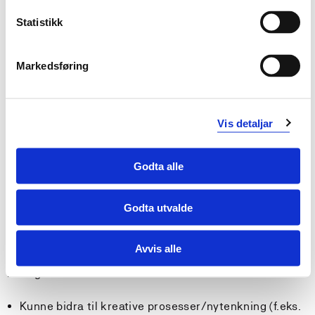
Statistikk
Læringsutbytte
Markedsføring
Studentene vil etter å ha gjennomført og bestått dette
emnet:
Vis detaljar
Kunnskaper:
ha grunnleggende kunnskaper om virksomheters
Godta alle
verdiskaping, organisering, ledelse, økonomi og
etiske forhold.
ha grunnleggende kunnskaper i bedriftsøkonomi
Godta utvalde
ha kunnskap om innovasjonsprosesser og
entreprenørskap
Avvis alle
Ferdigheter:
Kunne bidra til kreative prosesser/nytenkning (f.eks.