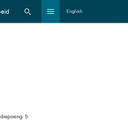
eid
English
diepoeng: 5