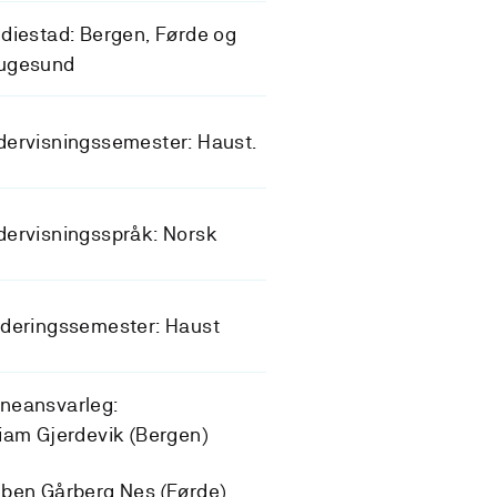
diestad: Bergen, Førde og
ugesund
ervisningssemester: Haust.
ervisningsspråk: Norsk
deringssemester: Haust
neansvarleg:
iam Gjerdevik (Bergen)
ben Gårberg Nes (Førde)