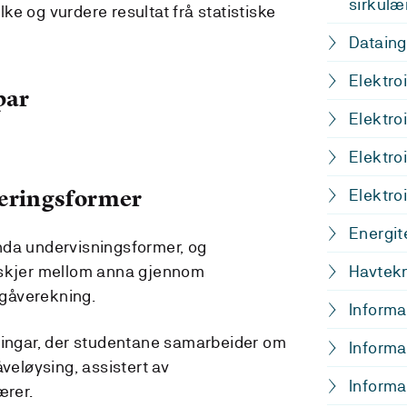
sirkul
lke og vurdere resultat frå statistiske
Dataing
Elektro
par
Elektro
Elektroi
læringsformer
Elektro
Energit
nda undervisningsformer, og
 skjer mellom anna gjennom
Havtekn
ppgåverekning.
Informa
vingar, der studentane samarbeider om
Informa
åveløysing, assistert av
Informa
ærer.