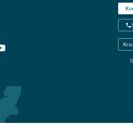
Ko
Kri
T