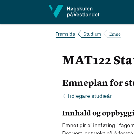
Hopp til innhald
Emne
Framsida
Studium
MAT122 Stat
Emneplan for st
Tidlegare studieår
Innhald og oppbygg
Emnet gir ei innføring i fago
Det vert lagt vekt på å forstå 