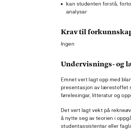
kan studenten forstå, forto
analysar
Krav til forkunnska
Ingen
Undervisnings- og 
Emnet vert lagt opp med bla
presentasjon av lærestoffet
førelesingar, litteratur og o
Det vert lagt vekt på rekneø
å nytte seg av teorien i oppg
studentassistentar eller fagl