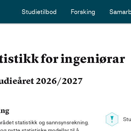
Studietilbod
Forsking
Samarb
istikk for ingeniørar
udieåret 2026/2027
ing
Stu
mrådet statistikk og sannsynsrekning.
og nytte statistiske modellar til å