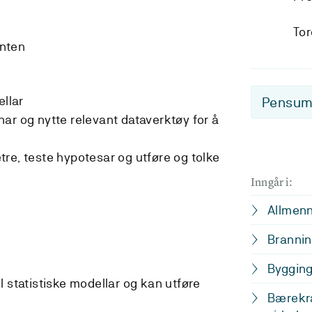
To
enten
ellar
Pensum-
ar og nytte relevant dataverktøy for å
re, teste hypotesar og utføre og tolke
Inngår i:
Allmenn
Brannin
Bygging
l statistiske modellar og kan utføre
Bærekra