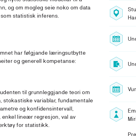
inn, og om mogleg seie noko om data
Stu
 som statistisk inferens.
Ha
Und
 emnet har følgjande læringsutbytte
gheiter og generell kompetanse:
Und
Vur
tudenten til grunnleggjande teori om
n, stokastiske variablar, fundamentale
rametre og konfidensintervall,
Em
 enkel lineær regresjon, val av
Mir
rktøy for statistikk.
Pre