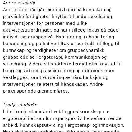
Andre studieår
Andre studieår går mer i dybden på kunnskap og
praktiske ferdigheter knyttet til undersøkelse og
intervensjoner for personer med ulike
aktivitetsutfordringer, og har i tillegg fokus på både
individ- og gruppenivå. Habilitering, rehabilitering,
behandling og palliative tiltak er sentralt, i tillegg til
kunnskap og ferdigheter om gruppedynamikk,
gruppeledelse i ergoterapi, kommunikasjon og
veiledning. Videre vil praktiske ferdigheter knyttet til
bolig- og arbeidsplassvurdering og intervensjoner
vektlegges, samt vurdering av håndfunksjon og
intervensjoner relatert til håndskader. Andre
praksisperiode gjennomføres.
Tredje studieår
I det tredje studieåret vektlegges kunnskap om
ergoterapi i et samfunnsperspektiv, helsefremmende
arbeid, kunnskapsutvikling i ergoterapi og innovasjon.
Her vektlegges ferdigheter i å kunne ta begrunnede