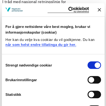
I tråd med nasjonal retningslinje for
ergoterapiutdanning, baserer studiet seg på 6
kompetanseområder. Utdanningen tilrettelegger for at
kandidatene tilegner seg kompetanse innen disse
kompetanseområdene:
For å gjere nettsidene våre best mogleg, brukar vi
informasjonskapslar (cookiar)
1. Aktivitet og deltagelse i hverdagslivet
Her kan du velje kva cookiar du vil godkjenne. Du kan
når som helst endre tillatinga du gir her.
2. Ergoterapeutisk profesjonsutøvelse
3. Rehabilitering, habilitering og behandling
Consent
Strengt nødvendige cookiar
Selection
4. Tilgjengelighet, teknologi og tilrettelegging
5. Inkludering, deltakelse og tilhørighet
Brukarinnstillingar
6. Innovasjon, fagutvikling og ledelse
Statistikk
Kompetanseområdene inngår i studiet sine 14 emner