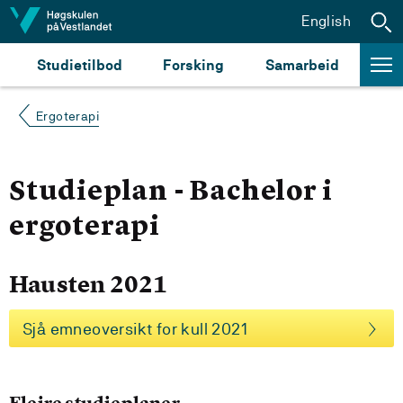
Hopp til innhald
English
Studietilbod
Forsking
Samarbeid
Ergoterapi
Studieplan - Bachelor i
ergoterapi
Hausten 2021
Sjå emneoversikt for kull 2021
Fleire studieplaner