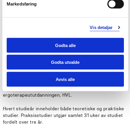
som fordeler seg på seks semestre. Emnet Danning og
Markedsføring
akademisk handlag, er felles for alle
bachelorutdanningene ved HVL og er plassert i første
semester. Bachelorstudentene ved Institutt for helse-
Vis detaljar
og funksjon har felles undervisning i dette emnet.
Emnene bygger på hverandre og det stilles gradvis
Godta alle
høyere krav til studentenes kompetanse, selvstendighet
og evne til refleksjon over egen faglighet.
Godta utvalde
Emnet som utgjør mobilitetsvinduet er plassert i fjerde
semester. Her legges det til rette for at studenter kan
Avvis alle
reise på utveksling og for at innreisende studenter kan
ta praksis og/eller teoriemner ved
ergoterapeututdanningen, HVL.
Hvert studieår inneholder både teoretiske og praktiske
studier. Praksisstudier utgjør samlet 31 uker av studiet
fordelt over tre år.