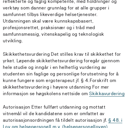
reflekterte og faglig kompetente, med holdninger og
verktøy som danner grunnlag for at alle grupper i
samfunnet tilbys likeverdige helsetjenester.
Utdanningen skal være kunnskapsbasert,
profesjonsrettet, praksisnær og i tråd med
samfunnsmessig, vitenskapelig og teknologisk
utvikling.
Skikkethetsvurdering Det stilles krav til skikkethet for
yrket. Løpende skikkethetsvurdering foregår gjennom
hele studie og inngår i en helhetlig vurdering av
studenten sin faglige og personlige forutsetning for å
kunne fungere som ergoterapeut jf. § 4.Forskrift om
skikkethetsvurdering i høyere utdanning For mer
informasjon se høgskolens nettside om
Skikkavurdering
Autorisasjon Etter fullført utdanning og mottatt
vitnemål vil de kandidatene som er omfattet av
autorisasjonsordningen få tildelt autorisasjon jf.
§ 48. i
Lov om helsepersonell m.v. (helsepersonelloven).