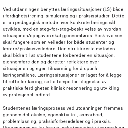
Ved utdanningen benyttes læringssituasjoner (LS) både
i ferdighetstrening, simulering og i praksisstudier. Dette
er en pedagogisk metode hvor konkrete læringsmål
utvikles, med en steg-for-steg-beskrivelse av hvordan
situasjonen/oppgaven skal gjennomføres. Beskrivelsen
skal fungere som en veileder for både studenter og
lærere/praksisveiledere. Den strukturerte metoden
skal bidra til at studentene forbereder en situasjon,
gjennomføre den og deretter reflektere over
situasjonen og egen tilnærming for å oppnå
læringsmålene. Læringssituasjoner er laget for å legge
til rette for læring, sette tempo for tilegnelse av
praktiske ferdigheter, klinisk resonnering og utvikling
av profesjonell adferd.
Studentenes læringsprosess ved utdanningen fremmes
gjennom deltakelse, egenaktivitet, samarbeid,
problemløsning, praksisforberedelser og i praksis.
Utdanningen stiller krav til selvstendighet i teoretisk og