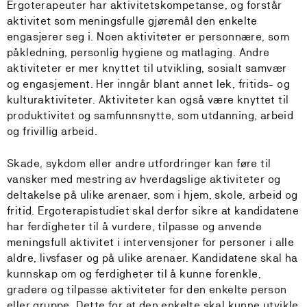
Ergoterapeuter har aktivitetskompetanse, og forstår
aktivitet som meningsfulle gjøremål den enkelte
engasjerer seg i. Noen aktiviteter er personnære, som
påkledning, personlig hygiene og matlaging. Andre
aktiviteter er mer knyttet til utvikling, sosialt samvær
og engasjement. Her inngår blant annet lek, fritids- og
kulturaktiviteter. Aktiviteter kan også være knyttet til
produktivitet og samfunnsnytte, som utdanning, arbeid
og frivillig arbeid.
Skade, sykdom eller andre utfordringer kan føre til
vansker med mestring av hverdagslige aktiviteter og
deltakelse på ulike arenaer, som i hjem, skole, arbeid og
fritid. Ergoterapistudiet skal derfor sikre at kandidatene
har ferdigheter til å vurdere, tilpasse og anvende
meningsfull aktivitet i intervensjoner for personer i alle
aldre, livsfaser og på ulike arenaer. Kandidatene skal ha
kunnskap om og ferdigheter til å kunne forenkle,
gradere og tilpasse aktiviteter for den enkelte person
eller gruppe. Dette for at den enkelte skal kunne utvikle