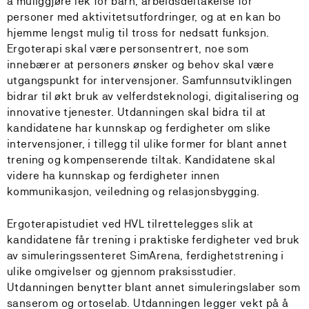
å muliggjøre lek for barn, arbeidsdeltakelse for
personer med aktivitetsutfordringer, og at en kan bo
hjemme lengst mulig til tross for nedsatt funksjon.
Ergoterapi skal være personsentrert, noe som
innebærer at personers ønsker og behov skal være
utgangspunkt for intervensjoner. Samfunnsutviklingen
bidrar til økt bruk av velferdsteknologi, digitalisering og
innovative tjenester. Utdanningen skal bidra til at
kandidatene har kunnskap og ferdigheter om slike
intervensjoner, i tillegg til ulike former for blant annet
trening og kompenserende tiltak. Kandidatene skal
videre ha kunnskap og ferdigheter innen
kommunikasjon, veiledning og relasjonsbygging.
Ergoterapistudiet ved HVL tilrettelegges slik at
kandidatene får trening i praktiske ferdigheter ved bruk
av simuleringssenteret SimArena, ferdighetstrening i
ulike omgivelser og gjennom praksisstudier.
Utdanningen benytter blant annet simuleringslaber som
sanserom og ortoselab. Utdanningen legger vekt på å