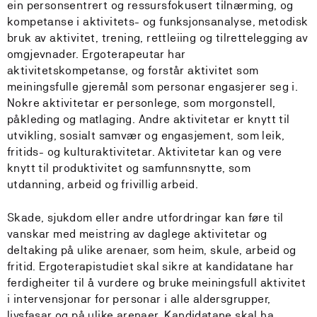
ein personsentrert og ressursfokusert tilnærming, og
kompetanse i aktivitets- og funksjonsanalyse, metodisk
bruk av aktivitet, trening, rettleiing og tilrettelegging av
omgjevnader. Ergoterapeutar har
aktivitetskompetanse, og forstår aktivitet som
meiningsfulle gjeremål som personar engasjerer seg i.
Nokre aktivitetar er personlege, som morgonstell,
påkleding og matlaging. Andre aktivitetar er knytt til
utvikling, sosialt samvær og engasjement, som leik,
fritids- og kulturaktivitetar. Aktivitetar kan og vere
knytt til produktivitet og samfunnsnytte, som
utdanning, arbeid og frivillig arbeid.
Skade, sjukdom eller andre utfordringar kan føre til
vanskar med meistring av daglege aktivitetar og
deltaking på ulike arenaer, som heim, skule, arbeid og
fritid. Ergoterapistudiet skal sikre at kandidatane har
ferdigheiter til å vurdere og bruke meiningsfull aktivitet
i intervensjonar for personar i alle aldersgrupper,
livsfasar og på ulike arenaer. Kandidatane skal ha