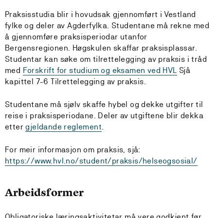
Praksisstudia blir i hovudsak gjennomført i Vestland
fylke og deler av Agderfylka. Studentane må rekne med
å gjennomføre praksisperiodar utanfor
Bergensregionen. Høgskulen skaffar praksisplassar.
Studentar kan søke om tilrettelegging av praksis i tråd
med
Forskrift for studium og eksamen ved HVL
Sjå
kapittel 7-6 Tilrettelegging av praksis.
Studentane må sjølv skaffe hybel og dekke utgifter til
reise i praksisperiodane. Deler av utgiftene blir dekka
etter
gjeldande reglement
.
For meir informasjon om praksis, sjå:
https://www.hvl.no/student/praksis/helseogsosial/
Arbeidsformer
Obligatoriske læringsaktivitetar må vere godkjent før