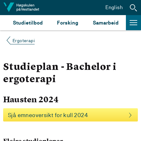
Hopp til innhald
English
Studietilbod
Forsking
Samarbeid
Ergoterapi
Studieplan - Bachelor i
ergoterapi
Hausten 2024
Sjå emneoversikt for kull 2024
Fleire studieplaner