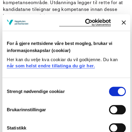
kompetanseområde. Utdanninga legger til rette for at
kandidatane tileignar seg kompetanse innan desse
kompetanseområda:
1. Aktivitet og deltaking i kvardagslivet
For å gjere nettsidene våre best mogleg, brukar vi
2. Ergoterapeutisk profesjonsutøving
informasjonskapslar (cookiar)
3. Rehabilitering, habilitering og behandling
Her kan du velje kva cookiar du vil godkjenne. Du kan
når som helst endre tillatinga du gir her.
4. Tilgjengelegheit, teknologi og tilrettelegging
5. Inkludering, deltaking og tilhøyrsle
Consent
Strengt nødvendige cookiar
Selection
6. Innovasjon, fagutvikling og leiing
Brukarinnstillingar
Kompetanseområda inngår i studiet sine 13 emne som
fordeler seg på seks semester. Emnet Danning og
akademisk handlag, er felles for alle
Statistikk