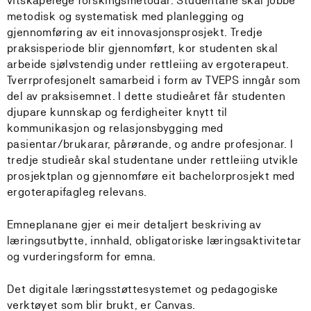
vitskapelege forskingsmetodar. Studentane skal jobbe
metodisk og systematisk med planlegging og
gjennomføring av eit innovasjonsprosjekt. Tredje
praksisperiode blir gjennomført, kor studenten skal
arbeide sjølvstendig under rettleiing av ergoterapeut.
Tverrprofesjonelt samarbeid i form av TVEPS inngår som
del av praksisemnet. I dette studieåret får studenten
djupare kunnskap og ferdigheiter knytt til
kommunikasjon og relasjonsbygging med
pasientar/brukarar, pårørande, og andre profesjonar. I
tredje studieår skal studentane under rettleiing utvikle
prosjektplan og gjennomføre eit bachelorprosjekt med
ergoterapifagleg relevans.
Emneplanane gjer ei meir detaljert beskriving av
læringsutbytte, innhald, obligatoriske læringsaktivitetar
og vurderingsform for emna.
Det digitale læringsstøttesystemet og pedagogiske
verktøyet som blir brukt, er Canvas.