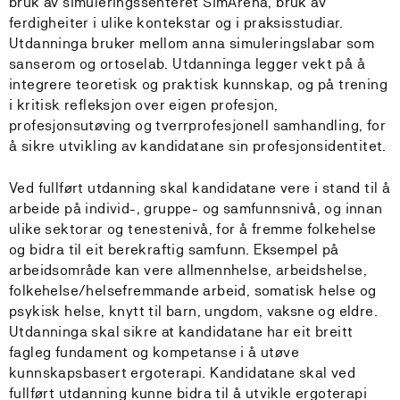
bruk av simuleringssenteret SimArena, bruk av
ferdigheiter i ulike kontekstar og i praksisstudiar.
Utdanninga bruker mellom anna simuleringslabar som
sanserom og ortoselab. Utdanninga legger vekt på å
integrere teoretisk og praktisk kunnskap, og på trening
i kritisk refleksjon over eigen profesjon,
profesjonsutøving og tverrprofesjonell samhandling, for
å sikre utvikling av kandidatane sin profesjonsidentitet.
Ved fullført utdanning skal kandidatane vere i stand til å
arbeide på individ-, gruppe- og samfunnsnivå, og innan
ulike sektorar og tenestenivå, for å fremme folkehelse
og bidra til eit berekraftig samfunn. Eksempel på
arbeidsområde kan vere allmennhelse, arbeidshelse,
folkehelse/helsefremmande arbeid, somatisk helse og
psykisk helse, knytt til barn, ungdom, vaksne og eldre.
Utdanninga skal sikre at kandidatane har eit breitt
fagleg fundament og kompetanse i å utøve
kunnskapsbasert ergoterapi. Kandidatane skal ved
fullført utdanning kunne bidra til å utvikle ergoterapi