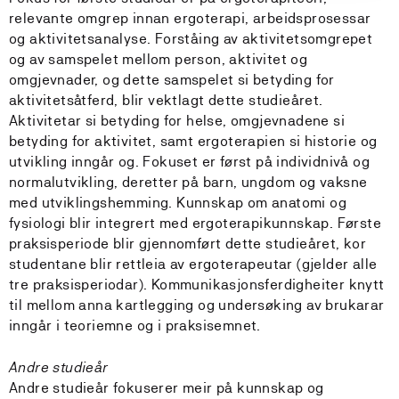
relevante omgrep innan ergoterapi, arbeidsprosessar
og aktivitetsanalyse. Forståing av aktivitetsomgrepet
og av samspelet mellom person, aktivitet og
omgjevnader, og dette samspelet si betyding for
aktivitetsåtferd, blir vektlagt dette studieåret.
Aktivitetar si betyding for helse, omgjevnadene si
betyding for aktivitet, samt ergoterapien si historie og
utvikling inngår og. Fokuset er først på individnivå og
normalutvikling, deretter på barn, ungdom og vaksne
med utviklingshemming. Kunnskap om anatomi og
fysiologi blir integrert med ergoterapikunnskap. Første
praksisperiode blir gjennomført dette studieåret, kor
studentane blir rettleia av ergoterapeutar (gjelder alle
tre praksisperiodar). Kommunikasjonsferdigheiter knytt
til mellom anna kartlegging og undersøking av brukarar
inngår i teoriemne og i praksisemnet.
Andre studieår
Andre studieår fokuserer meir på kunnskap og