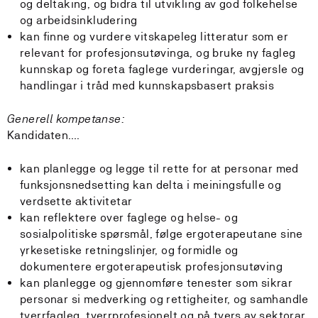
og deltaking, og bidra til utvikling av god folkehelse
og arbeidsinkludering
kan finne og vurdere vitskapeleg litteratur som er
relevant for profesjonsutøvinga, og bruke ny fagleg
kunnskap og foreta faglege vurderingar, avgjersle og
handlingar i tråd med kunnskapsbasert praksis
Generell kompetanse:
Kandidaten….
kan planlegge og legge til rette for at personar med
funksjonsnedsetting kan delta i meiningsfulle og
verdsette aktivitetar
kan reflektere over faglege og helse- og
sosialpolitiske spørsmål, følge ergoterapeutane sine
yrkesetiske retningslinjer, og formidle og
dokumentere ergoterapeutisk profesjonsutøving
kan planlegge og gjennomføre tenester som sikrar
personar si medverking og rettigheiter, og samhandle
tverrfagleg, tverrprofesjonelt,og på tvers av sektorar,