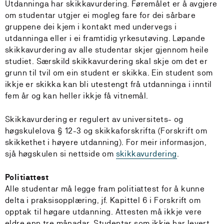
Utdanninga har skikkavurdering. Føremålet er å avgjere
om studentar utgjer ei mogleg fare for dei sårbare
gruppene dei kjem i kontakt med undervegs i
utdanninga eller i ei framtidig yrkesutøving. Løpande
skikkavurdering av alle studentar skjer gjennom heile
studiet. Særskild skikkavurdering skal skje om det er
grunn til tvil om ein student er skikka. Ein student som
ikkje er skikka kan bli utestengt frå utdanninga i inntil
fem år og kan heller ikkje få vitnemål.
Skikkavurdering er regulert av universitets- og
høgskulelova § 12-3 og skikkaforskrifta (Forskrift om
skikkethet i høyere utdanning). For meir informasjon,
sjå høgskulen si nettside om
skikkavurdering
.
Politiattest
Alle studentar må legge fram politiattest for å kunne
delta i praksisopplæring, jf. Kapittel 6 i Forskrift om
opptak til høgare utdanning. Attesten må ikkje vere
eldre enn tre månadar. Studentar som ikkje har levert