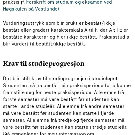
praksis jf.
Forskrift om studium og eksamen ved
Høgskulen på Vestlandet
Vurderingsuttrykk som blir brukt er bestått/ikkje
bestått eller gradert karakterskala A til F, der A til E er
beståtte karakterar og F er ikkje bestått. Praksisstudia
blir vurdert til bestått/ikkje bestått.
Krav til studieprogresjon
Det blir stilt krav til studieprogresjon i studieløpet.
Studenten må ha bestått ein praksisperiode for å kunne
framstille seg for neste praksisperiode. Alle emne frå
første semester må vere bestått før studenten kan
starte i andre studieår. Alle emne frå andre semester
må vere bestått før studenten kan starte i fjerde
semester. Alle emne frå tredje og fjerde semester må
vere bestått før studenten kan starte i tredje studieår.
Sjå emneplanar for meir informasjon om