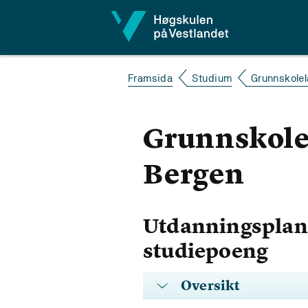
Hopp til innhald
Framsida
Studium
Grunnskolel
Grunnskolel
Bergen
Utdanningsplan 
studiepoeng
Oversikt