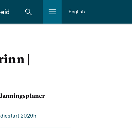
eid
English
inn |
tdanningsplaner
diestart 2026h