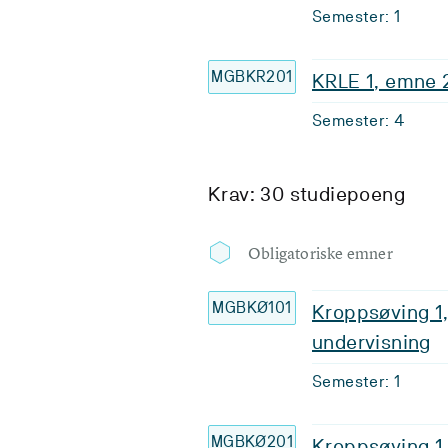
Semester: 1
MGBKR201
KRLE 1, emne 2
Semester: 4
Krav: 30 studiepoeng
Obligatoriske emner
MGBKØ101
Kroppsøving 1
undervisning
Semester: 1
MGBKØ201
Kroppsøving 1