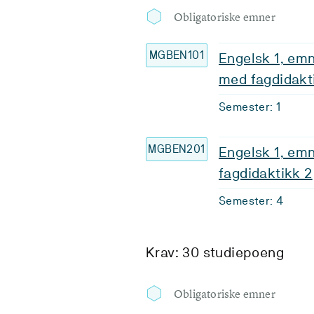
Obligatoriske emner
MGBEN101
Engelsk 1, emn
med fagdidakt
Semester: 1
MGBEN201
Engelsk 1, emn
fagdidaktikk 2
Semester: 4
Krav: 30 studiepoeng
Obligatoriske emner