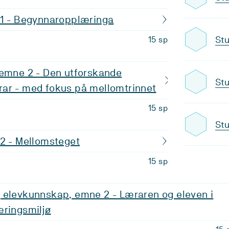
 1 - Begynnaropplæringa
Stu
15 sp
 emne 2 - Den utforskande
Stu
ar - med fokus på mellomtrinnet
15 sp
Stu
 2 - Mellomsteget
15 sp
 elevkunnskap, emne 2 - Læraren og eleven i
æringsmiljø