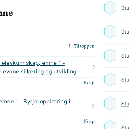
Stu
mne
Stu
Til toppen
Stu
 elevkunnskap, emne 1 -
elevane si læring og utvikling
Stu
15 sp
emne 1 - Byrjaropplæring i
Stu
15 sp
Stu