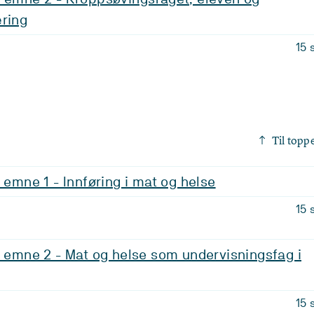
æring
15 
Til topp
 emne 1 - Innføring i mat og helse
15 
, emne 2 - Mat og helse som undervisningsfag i
15 