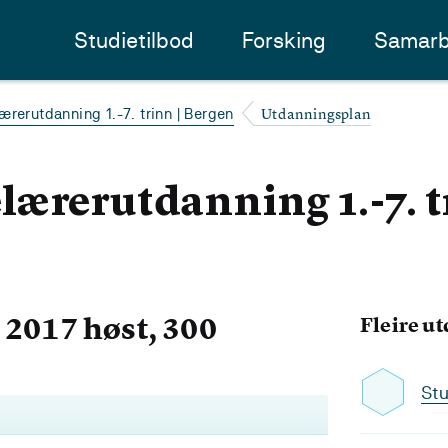
Studietilbod
Forsking
Samarb
Utdanningsplan
ærerutdanning 1.-7. trinn | Bergen
ærerutdanning 1.-7. tr
2017 høst, 300
Fleire u
Stu