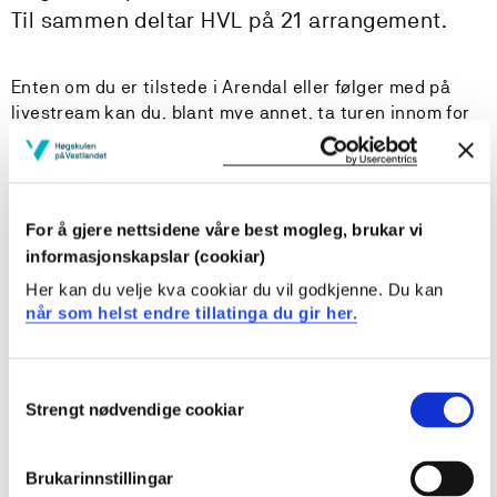
Til sammen deltar HVL på 21 arrangement.
Enten om du er tilstede i Arendal eller følger med på
livestream kan du, blant mye annet, ta turen innom for
å:
Få en helt fersk oppdatering fra
Hilmar Mjelde
om den
politiske utviklingen i USA, og det viktige
For å gjere nettsidene våre best mogleg, brukar vi
mellomvalget i november.
informasjonskapslar (cookiar)
Høre forsknings- og utdanningsminister, Sigrun
Her kan du velje kva cookiar du vil godkjenne. Du kan
Aasland, måtte svare på en "reell" nøtt fra HVLs
når som helst endre tillatinga du gir her.
rektor Gunnar Yttri
.
Se HVL-professor
Sigmund Simonsen
i panelsamtale
om beredskap i næringslivet med statsforvalter Bent
Consent
Høie og regiondirektør i NHO Rogaland, Christine
Strengt nødvendige cookiar
Selection
Sagen Helgø.
Høre professor
Geir Kåre Resaland
debattere med
blant annet kunnskapsministeren, Kari Nessa
Brukarinnstillingar
Nordtun, om hvorfor politikerne er så bakpå når det