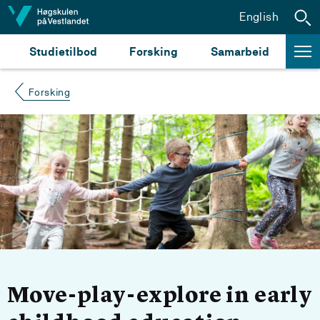
Hopp til innhald
English
Studietilbod
Forsking
Samarbeid
Forsking
Move-play-explore in early