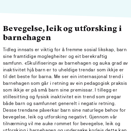
Bevegelse, leik og utforsking i
barnehagen
Tidleg innsats er viktig for å fremme sosial likskap, barn
sine framtidige moglegheiter og eit berekraftig
samfunn. «Skulifisering» av barnehagen og auka grad av
inaktivitet hjå barn er to uheldige trendar som ikkje er
til det beste for barna. Me ser ein internasjonal trend i
barnehagen som går i retning av ein pedagogisk praksis
som ikkje er på små barn sine premissar. I tillegg er
stillesitting og fysisk inaktivitet ein trend som pregar
både barn og samfunnet generelt i negativ retning.
Desse trendane påverkar barn sine naturlege behov for
bevegelse, leik og utforsking negativt. Gjennom vår
tilnærming vil me auke rommet for bevegelse, leik og
utforsking i barnehagen og undersøke korleis dette kan