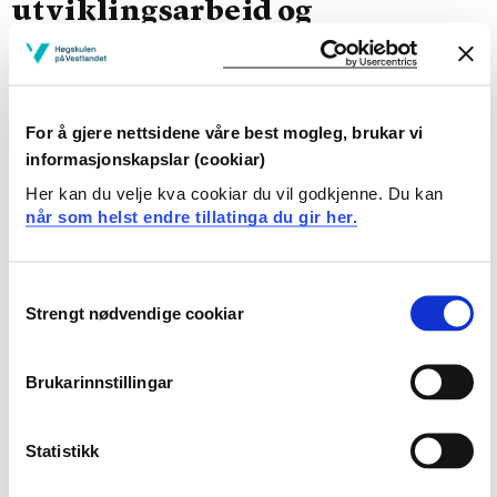
utviklingsarbeid og
kompetanseutvikling
Utviklingsarbeid i barnehagen og kompetanseutvikling
samskapast i tett samarbeid mellom forskarar,
For å gjere nettsidene våre best mogleg, brukar vi
barnehagetilsette og relevante aktørar for å sikre
informasjonskapslar (cookiar)
utvikling av gode og berekraftige løysingar. Tilsette i
barnehagar i tiltaksgruppa gjennomfører ei 18-
Her kan du velje kva cookiar du vil godkjenne. Du kan
når som helst endre tillatinga du gir her.
månadars kompetanseutvikling, med moglegheit for å
oppnå 15 studiepoeng. Utvikling og bruk av gode
digitale ressursar er ein viktig del av dette arbeidet.
Consent
Tiltaket gjennomførast i barnehagar på Vestlandet frå
Strengt nødvendige cookiar
Selection
2024 til 2026.
Brukarinnstillingar
Forskingsaktivitetar og
evaluering
Statistikk
Forskingsaktivitetar vil vere utvikling av pedagogisk og