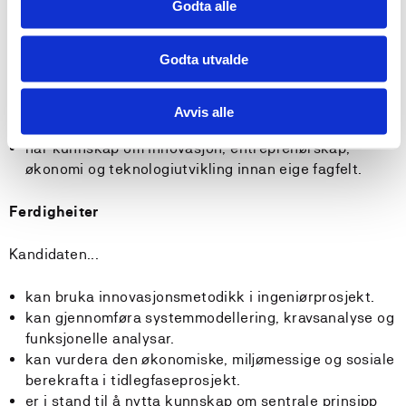
forstår grunnleggjande samanhengar mellom
Godta alle
tekniske ingeniørfaglege emne og heilskapleg
systemtankegong.
Godta utvalde
kjenner til økonomiske analyser, kalkylar, rekneskap
og ulike selskapsformer.
har forståing for innovasjonar sin påverknad på
Avvis alle
samfunnet og miljøet.
har kunnskap om innovasjon, entreprenørskap,
økonomi og teknologiutvikling innan eige fagfelt.
Ferdigheiter
Kandidaten...
kan bruka innovasjonsmetodikk i ingeniørprosjekt.
kan gjennomføra systemmodellering, kravsanalyse og
funksjonelle analysar.
kan vurdera den økonomiske, miljømessige og sosiale
berekrafta i tidlegfaseprosjekt.
er i stand til å nytta kunnskap om sentrale prinsipp