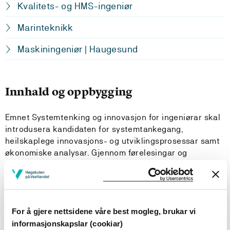
Kvalitets- og HMS-ingeniør
Marinteknikk
Maskiningeniør | Haugesund
Innhald og oppbygging
Emnet Systemtenking og innovasjon for ingeniørar skal
introdusera kandidaten for systemtankegang,
heilskaplege innovasjons- og utviklingsprosessar samt
økonomiske analysar. Gjennom førelesingar og
gruppebasert arbeid vil tema innan økonomi, innovasjon
og "systems engineering" verte fletta saman til eit
ingeniørfagleg emne som skal bidra til å sjå heilskapen i
samfunnet frå eit ingeniørfagleg standpunkt.
For å gjere nettsidene våre best mogleg, brukar vi
informasjonskapslar (cookiar)
Emnet skal mellom anna gi studenten ei innføring i