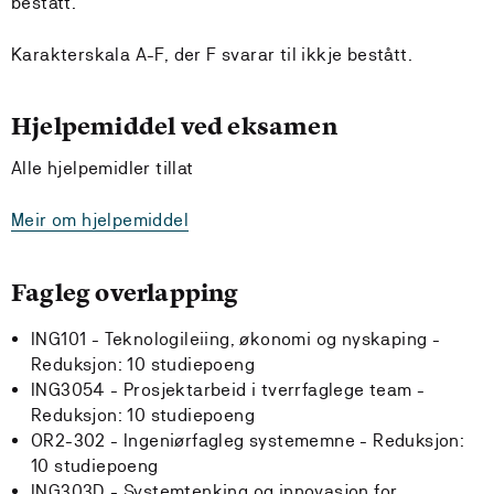
bestått.
Karakterskala A-F, der F svarar til ikkje bestått.
Hjelpemiddel ved eksamen
Alle hjelpemidler tillat
Meir om hjelpemiddel
Fagleg overlapping
ING101 - Teknologileiing, økonomi og nyskaping -
Reduksjon:
10 studiepoeng
ING3054 - Prosjektarbeid i tverrfaglege team -
Reduksjon:
10 studiepoeng
OR2-302 - Ingeniørfagleg systememne -
Reduksjon:
10 studiepoeng
ING303D - Systemtenking og innovasjon for