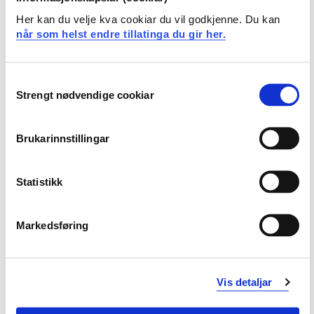
Her kan du velje kva cookiar du vil godkjenne. Du kan
Prorektor for utdanning
når som helst endre tillatinga du gir her.
Consent
Direktør for økonomi og arealforvaltning
Strengt nødvendige cookiar
Selection
Brukarinnstillingar
Organisasjonsdirektør
Statistikk
Ombodstenester og intern revisor
Markedsføring
Stabseining for styresekretariat og
verksemdstyring
Vis detaljar