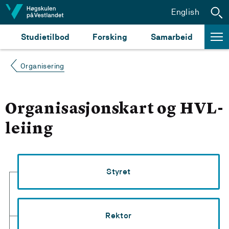
Hopp til innhald
English
Studietilbod
Forsking
Samarbeid
Organisering
Organisasjonskart og HVL-
leiing
Styret
Rektor