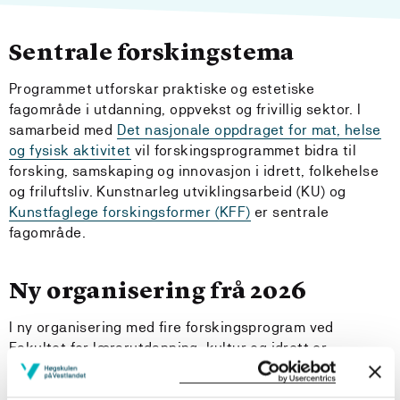
Sentrale forskingstema
Programmet utforskar praktiske og estetiske
fagområde i utdanning, oppvekst og frivillig sektor. I
samarbeid med
Det nasjonale oppdraget for mat, helse
og fysisk aktivitet
vil forskingsprogrammet bidra til
forsking, samskaping og innovasjon i idrett, folkehelse
og friluftsliv. Kunstnarleg utviklingsarbeid (KU) og
Kunstfaglege forskingsformer (KFF)
er sentrale
fagområde.
Ny organisering frå 2026
I ny organisering med fire forskingsprogram ved
Fakultet for lærarutdanning, kultur og idrett er
programområda ikkje namnsette. Arbeidet med namn
og ein meir detaljert beskriving for den faglege