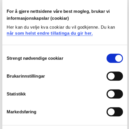
innrettinga pågår.
For å gjere nettsidene våre best mogleg, brukar vi
informasjonskapslar (cookiar)
Her kan du velje kva cookiar du vil godkjenne. Du kan
når som helst endre tillatinga du gir her.
Consent
Strengt nødvendige cookiar
Selection
Vigdis Vangsnes
Forskingsprogramleiar programområde 3, FLKI
Brukarinnstillingar
Statistikk
Lenke til alle forskargruppene
ved FLKI
Markedsføring
Forskargrupper frå A - Å